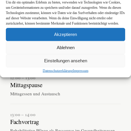
Um dir ein optimales Erlebnis zu bieten, verwenden wir Technologien wie Cookies,
10:15 – 10:30
um Geräteinformationen zu speichern und/oder darauf zuzugreifen. Wenn du diesen
Pause
Technologien zustimmst, können wir Daten wie das Surfverhalten oder eindeutige IDs
auf dieser Website verarbeiten. Wenn du deine Einwilligung nicht erteilst oder
zurückziehst, können bestimmte Merkmale und Funktionen beeinträchtigt werden.
10:30 – 12:00
Akzeptieren
Berufspolitik II
Ablehnen
Positionen und Handlungsfelder auf Bundesebene,
Diskussion mit den Teilnehmenden
Einstellungen ansehen
Datenschutzerklärung
Impressum
12:00 – 13:00
Mittagspause
Mittagessen und Austausch
13:00 – 14:00
Fachvortrag
Rehabilitative Pflege als Ressource im Gesundheitswesen